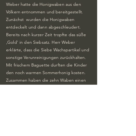
Weber hatte die Honigwaben aus den
Völkern entnommen und bereitgestellt.
Zunächst wurden die Honigwaben
entdeckelt und dann abgeschleudert.
Bereits nach kurzer Zeit tropfte das süße
‚Gold‘ in den Siebsatz. Herr Weber
erklärte, dass die Siebe Wachspartikel und
sonstige Verunreinigungen zurückhalten.
Mit frischem Baguette durften die Kinder
den noch warmen Sommerhonig kosten.
Zusammen haben die zehn Waben einen
Ertrag von ca. 22,5 Kg Blütenhonig
gebracht. An einer weiteren Station,
betreut von Susanne Schneider und
Sebastian Beck (Quartiermanager der
AWO), konnten ein Bienenpuzzle und ein
Bienenquiz gemacht werden. Die dritte
Station führte die Gäste vom Lehbesch