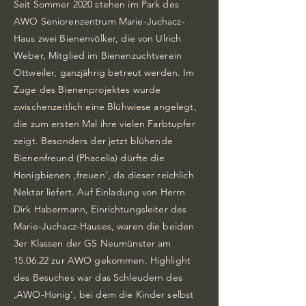
Seit Sommer 2020 stehen im Park des
AWO Seniorenzentrum Marie-Juchacz-
Haus zwei Bienenvölker, die von Ulrich
Weber, Mitglied im Bienenzuchtverein
Ottweiler, ganzjährig betreut werden. Im
Zuge des Bienenprojektes wurde
zwischenzeitlich eine Blühwiese angelegt,
die zum ersten Mal ihre vielen Farbtupfer
zeigt. Besonders der jetzt blühende
Bienenfreund (Phacelia) dürfte die
Honigbienen ‚freuen‘, da dieser reichlich
Nektar liefert. Auf Einladung von Herrn
Dirk Habermann, Einrichtungsleiter des
Marie-Juchacz-Hauses, waren die beiden
3er Klassen der GS Neumünster am
15.06.22 zur AWO gekommen. Highlight
des Besuches war das Schleudern des
‚AWO-Honig‘, bei dem die Kinder selbst